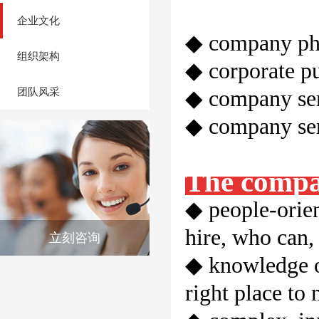
企业文化
◆ company phil
组织架构
◆ corporate pu
◆ company serv
团队风采
◆ company serv
The compa
◆ people-orien
hire, who can, 
立刻咨询
◆ knowledge of
right place to 