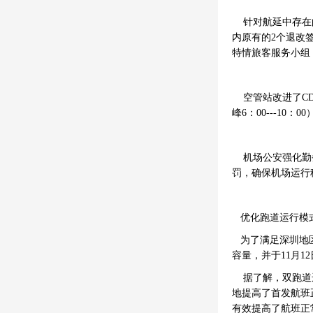
针对航延中存在的
内原有的2个退改
特情旅客服务小组
空管站改进了CD
峰6：00---10
机场公安强化勤务
罚，确保机场运行
优化跑道运行模
为了满足深圳地区
容量，并于11月
据了解，双跑道运
地提高了首发航班
有效提高了航班正