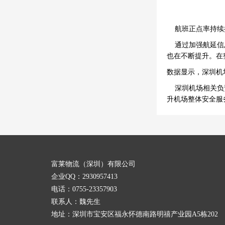
航班正点率持续
通过加强航延信息
也在不断提升。在
数据显示，深圳机场
深圳机场相关负责
升机场整体安全服
富莱物流（深圳）有限公司
企业QQ：2930957413
电话：0755-23357903
联系人：魏先生
地址：深圳市宝安区福永怀德南路明禧产业园A5栋202