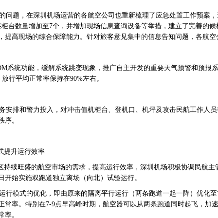
问题，在深圳机场运营的各航空公司也重新梳理了应急处置工作预案，
签柜台数量增加至7个，并增加现场信息查询设备等举措，建立了完善的
，提高现场的综合保障能力。针对旅客意见集中的信息告知问题，各航空
M系统功能，缓解系统跳变现象，推广自主开发的重要天气预警和预报系统
：00）放行平均正常率保持在90%左右。
安排和警力投入，对冲击值机柜台、登机口、机坪及攻击民航工作人员
秩序。
式提升运行效率
持续旺盛的航空市场的需求，提高运行效率，深圳机场积极协调民航主
12日开始实施双跑道独立离场（向北）试验运行。
行模式的优化，即由原来的隔离平行运行（两条跑道一起一降）优化至“
正常率。特别在7-9点早高峰时期，航空器可以从两条跑道同时起飞，加
常率。